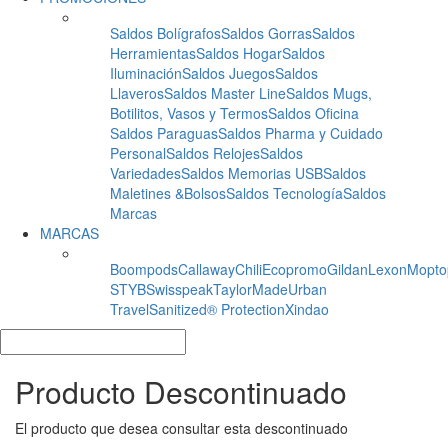
Saldos Bolígrafos
Saldos Gorras
Saldos
Herramientas
Saldos Hogar
Saldos
Iluminación
Saldos Juegos
Saldos
Llaveros
Saldos Master Line
Saldos Mugs,
Botilitos, Vasos y Termos
Saldos Oficina
Saldos Paraguas
Saldos Pharma y Cuidado
Personal
Saldos Relojes
Saldos
Variedades
Saldos Memorias USB
Saldos
Maletines &Bolsos
Saldos Tecnología
Saldos
Marcas
MARCAS
Boompods
Callaway
Chili
Ecopromo
Gildan
Lexon
Mopto
STYB
Swisspeak
TaylorMade
Urban
Travel
Sanitized® Protection
Xindao
Producto Descontinuado
El producto que desea consultar esta descontinuado