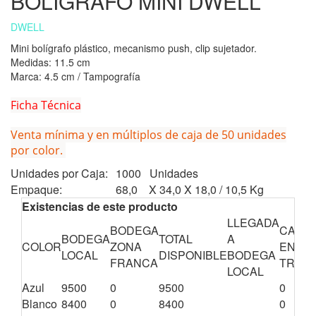
BOLIGRAFO MINI DWELL
DWELL
Mini bolígrafo plástico, mecanismo push, clip sujetador.
Medidas: 11.5 cm
Marca: 4.5 cm / Tampografía
Ficha Técnica
Venta mínima y en múltiplos de caja de 50 unidades
por color.
Unidades por Caja:
1000 Unidades
Empaque:
68,0 X 34,0 X 18,0 / 10,5 Kg
Existencias de este producto
LLEGADA
BODEGA
CANTI
BODEGA
TOTAL
A
COLOR
ZONA
EN
LOCAL
DISPONIBLE
BODEGA
FRANCA
TRÁNS
LOCAL
Azul
9500
0
9500
0
Blanco
8400
0
8400
0