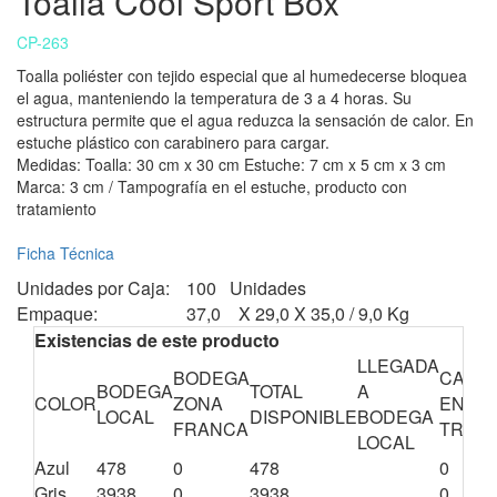
Toalla Cool Sport Box
CP-263
Toalla poliéster con tejido especial que al humedecerse bloquea
el agua, manteniendo la temperatura de 3 a 4 horas. Su
estructura permite que el agua reduzca la sensación de calor. En
estuche plástico con carabinero para cargar.
Medidas: Toalla: 30 cm x 30 cm Estuche: 7 cm x 5 cm x 3 cm
Marca: 3 cm / Tampografía en el estuche, producto con
tratamiento
Ficha Técnica
Unidades por Caja:
100 Unidades
Empaque:
37,0 X 29,0 X 35,0 / 9,0 Kg
Existencias de este producto
LLEGADA
BODEGA
CANTI
BODEGA
TOTAL
A
COLOR
ZONA
EN
LOCAL
DISPONIBLE
BODEGA
FRANCA
TRÁNS
LOCAL
Azul
478
0
478
0
Gris
3938
0
3938
0