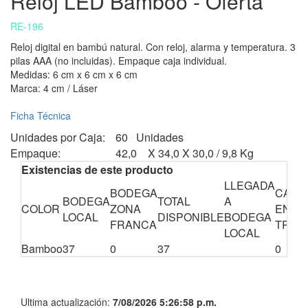
Reloj LED Bamboo - Oferta
RE-196
Reloj digital en bambú natural. Con reloj, alarma y temperatura. 3
pilas AAA (no incluidas). Empaque caja individual.
Medidas: 6 cm x 6 cm x 6 cm
Marca: 4 cm / Láser
Ficha Técnica
Unidades por Caja:
60 Unidades
Empaque:
42,0 X 34,0 X 30,0 / 9,8 Kg
Existencias de este producto
LLEGADA
BODEGA
CANT
BODEGA
TOTAL
A
COLOR
ZONA
EN
LOCAL
DISPONIBLE
BODEGA
FRANCA
TRÁN
LOCAL
Bamboo
37
0
37
0
Ultima actualización:
7/08/2026 5:26:58 p.m.