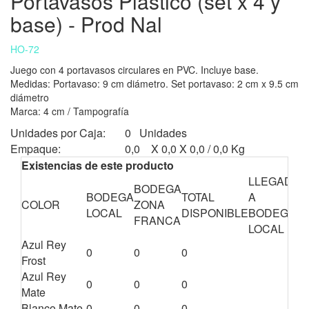
Portavasos Plástico (set x 4 y
base) - Prod Nal
HO-72
Juego con 4 portavasos circulares en PVC. Incluye base.
Medidas: Portavaso: 9 cm diámetro. Set portavaso: 2 cm x 9.5 cm
diámetro
Marca: 4 cm / Tampografía
Unidades por Caja:
0 Unidades
Empaque:
0,0 X 0,0 X 0,0 / 0,0 Kg
Existencias de este producto
LLEGADA
BODEGA
C
BODEGA
TOTAL
A
COLOR
ZONA
E
LOCAL
DISPONIBLE
BODEGA
FRANCA
T
LOCAL
Azul Rey
0
0
0
0
Frost
Azul Rey
0
0
0
0
Mate
Blanco Mate
0
0
0
0