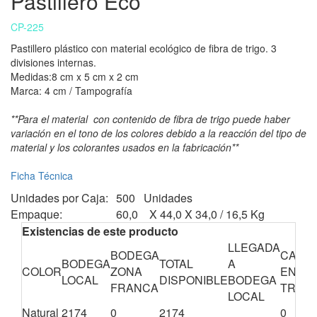
Pastillero Eco
CP-225
Pastillero plástico con material ecológico de fibra de trigo. 3
divisiones internas.
Medidas:8 cm x 5 cm x 2 cm
Marca: 4 cm / Tampografía
**Para el material con contenido de fibra de trigo puede haber
variación en el tono de los colores debido a la reacción del tipo de
material y los colorantes usados en la fabricación**
Ficha Técnica
Unidades por Caja:
500 Unidades
Empaque:
60,0 X 44,0 X 34,0 / 16,5 Kg
Existencias de este producto
LLEGADA
BODEGA
CANTI
BODEGA
TOTAL
A
COLOR
ZONA
EN
LOCAL
DISPONIBLE
BODEGA
FRANCA
TRÁNS
LOCAL
Natural
2174
0
2174
0