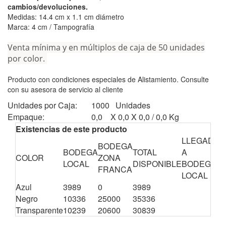
cambios/devoluciones.
Medidas: 14.4 cm x 1.1 cm diámetro
Marca: 4 cm / Tampografía
Venta mínima y en múltiplos de caja de 50 unidades
por color.
Producto con condiciones especiales de Alistamiento. Consulte
con su asesora de servicio al cliente
Unidades por Caja:
1000 Unidades
Empaque:
0,0 X 0,0 X 0,0 / 0,0 Kg
Existencias de este producto
LLEGADA
BODEGA
C
BODEGA
TOTAL
A
COLOR
ZONA
E
LOCAL
DISPONIBLE
BODEGA
FRANCA
T
LOCAL
Azul
3989
0
3989
0
Negro
10336
25000
35336
0
Transparente
10239
20600
30839
0