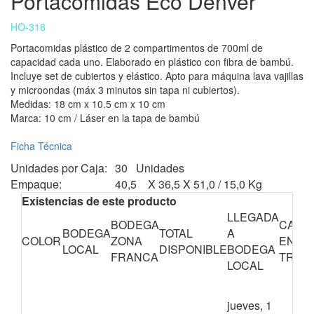
Portacomidas Eco Denver
HO-318
Portacomidas plástico de 2 compartimentos de 700ml de
capacidad cada uno. Elaborado en plástico con fibra de bambú.
Incluye set de cubiertos y elástico. Apto para máquina lava vajillas
y microondas (máx 3 minutos sin tapa ni cubiertos).
Medidas: 18 cm x 10.5 cm x 10 cm
Marca: 10 cm / Láser en la tapa de bambú
Ficha Técnica
Unidades por Caja:
30 Unidades
Empaque:
40,5 X 36,5 X 51,0 / 15,0 Kg
Existencias de este producto
LLEGADA
BODEGA
CANT
BODEGA
TOTAL
A
COLOR
ZONA
EN
LOCAL
DISPONIBLE
BODEGA
FRANCA
TRÁN
LOCAL
jueves, 1